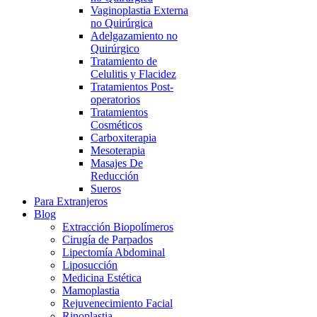
Vaginoplastia Externa
no Quirúrgica
Adelgazamiento no
Quirúrgico
Tratamiento de
Celulitis y Flacidez
Tratamientos Post-
operatorios
Tratamientos
Cosméticos
Carboxiterapia
Mesoterapia
Masajes De
Reducción
Sueros
Para Extranjeros
Blog
Extracción Biopolímeros
Cirugía de Parpados
Lipectomía Abdominal
Liposucción
Medicina Estética
Mamoplastia
Rejuvenecimiento Facial
Rinoplastia