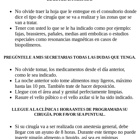
No olvide traer la hoja que le entregue en el consultorio donde
dice el tipo de cirugía que se va a realizar y las zonas que se
van a tratar.
Tener con usted lo que se le ha indicado como por ejemplo:
fajas, brassieres, pañales, medias anti embolicas o estudios
especiales como resonancias magnéticas en casos de
biopolímeros.
PREGÚNTELE
A MIS SECRETARIAS TODAS LAS DUDAS QUE TENGA.
No olvide tomar, los medicamentos desde el día anterior,
como le sea indicado.
La noche anterior solo tome alimentos muy ligeros, máximo
hasta las 10 pm. También trate de hacer deposición.
Llegue con el área anal y genital perfectamente limpias.
Rasure el vello púbico o el vello axilar si le ha sido indicado.
LLEGUE A LA CLÍNICA 1 HORA ANTES DE PROGRAMADA SU
CIRUGÍA. POR FAVOR SEA PUNTUAL.
Si su cirugía va a ser realizada con anestesia general, debe
llegar con un ayuno de 8 horas. Durante este tiempo no puede
ingerir ningún alimento o liquido, así sea en mínimas