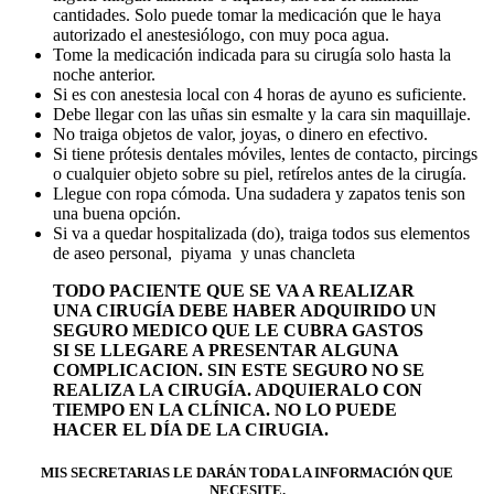
cantidades. Solo puede tomar la medicación que le haya
autorizado el anestesiólogo, con muy poca agua.
Tome la medicación indicada para su cirugía solo hasta la
noche anterior.
Si es con anestesia local con 4 horas de ayuno es suficiente.
Debe llegar con las uñas sin esmalte y la cara sin maquillaje.
No traiga objetos de valor, joyas, o dinero en efectivo.
Si tiene prótesis dentales móviles, lentes de contacto, pircings
o cualquier objeto sobre su piel, retírelos antes de la cirugía.
Llegue con ropa cómoda. Una sudadera y zapatos tenis son
una buena opción.
Si va a quedar hospitalizada (do), traiga todos sus elementos
de aseo personal, piyama y unas chancleta
TODO PACIENTE QUE SE VA A REALIZAR
UNA CIRUGÍA DEBE HABER ADQUIRIDO UN
SEGURO MEDICO QUE LE CUBRA GASTOS
SI SE LLEGARE A PRESENTAR ALGUNA
COMPLICACION. SIN ESTE SEGURO NO SE
REALIZA LA CIRUGÍA. ADQUIERALO CON
TIEMPO EN LA CLÍNICA. NO LO PUEDE
HACER EL DÍA DE LA CIRUGIA.
MIS SECRETARIAS LE DARÁN TODA LA INFORMACIÓN QUE
NECESITE.