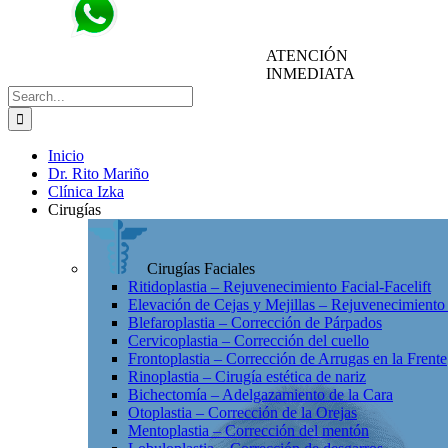
322
321
315
ATENCIÓN
3791150
3729143
3615775
INMEDIATA
Search
for:
Inicio
Dr. Rito Mariño
Clínica Izka
Cirugías
Cirugías Faciales
Ritidoplastia – Rejuvenecimiento Facial-Facelift
Elevación de Cejas y Mejillas – Rejuvenecimiento
Blefaroplastia – Corrección de Párpados
Cervicoplastia – Corrección del cuello
Frontoplastia – Corrección de Arrugas en la Frente
Rinoplastia – Cirugía estética de nariz
Bichectomía – Adelgazamiento de la Cara
Otoplastia – Corrección de la Orejas
Mentoplastia – Corrección del mentón