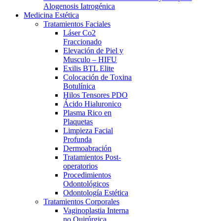
Alogenosis Iatrogénica
Medicina Estética
Tratamientos Faciales
Láser Co2
Fraccionado
Elevación de Piel y
Musculo – HIFU
Exilis BTL Elite
Colocación de Toxina
Botulínica
Hilos Tensores PDO
Ácido Hialuronico
Plasma Rico en
Plaquetas
Limpieza Facial
Profunda
Dermoabración
Tratamientos Post-
operatorios
Procedimientos
Odontológicos
Odontología Estética
Tratamientos Corporales
Vaginoplastia Interna
no Quirúrgica