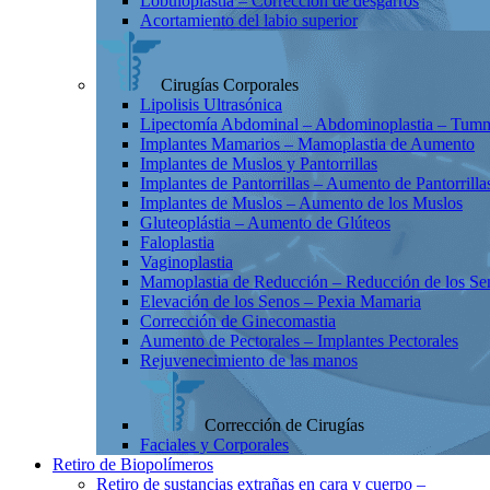
Lobuloplastia – Corrección de desgarros
Acortamiento del labio superior
Cirugías Corporales
Lipolisis Ultrasónica
Lipectomía Abdominal – Abdominoplastia – Tum
Implantes Mamarios – Mamoplastia de Aumento
Implantes de Muslos y Pantorrillas
Implantes de Pantorrillas – Aumento de Pantorrilla
Implantes de Muslos – Aumento de los Muslos
Gluteoplástia – Aumento de Glúteos
Faloplastia
Vaginoplastia
Mamoplastia de Reducción – Reducción de los Se
Elevación de los Senos – Pexia Mamaria
Corrección de Ginecomastia
Aumento de Pectorales – Implantes Pectorales
Rejuvenecimiento de las manos
Corrección de Cirugías
Faciales y Corporales
Retiro de Biopolímeros
Retiro de sustancias extrañas en cara y cuerpo –